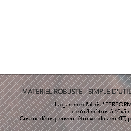
MATERIEL ROBUSTE - SIMPLE D'UTI
La gamme d'abris "PERFOR
de 6x3 mètres à 10x5 
Ces modèles peuvent être vendus en KIT, 